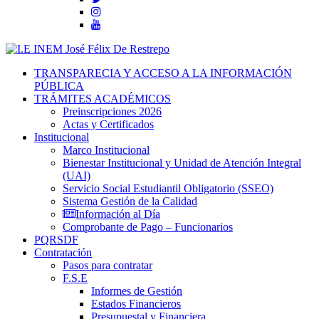
TRANSPARECIA Y ACCESO A LA INFORMACIÓN
PÚBLICA
TRÁMITES ACADÉMICOS
Preinscripciones 2026
Actas y Certificados
Institucional
Marco Institucional
Bienestar Institucional y Unidad de Atención Integral
(UAI)
Servicio Social Estudiantil Obligatorio (SSEO)
Sistema Gestión de la Calidad
Información al Día
Comprobante de Pago – Funcionarios
PQRSDF
Contratación
Pasos para contratar
F.S.E
Informes de Gestión
Estados Financieros
Presupuestal y Financiera