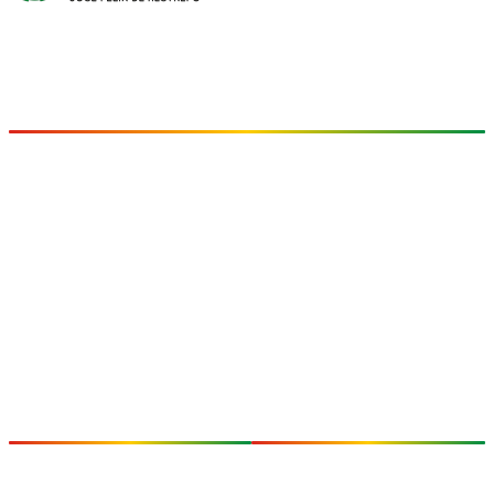
I.E. INEM José Félix de Restrepo
"arte, ciencia y virtud"
Fundada en 1970
CONTACTO
Sede Principal:
Avenida Las Vegas
Cra. 48 No. 1-125
Medellín, Antioquia – Colombia
Teléfono:
(+57) 300 454 3230
(+57) 300 454 1387
Email:
inemrectoria@inemjose.edu.co
INSTITUCIONAL
SÍGUENOS
Proyecto Educativo
Facebook