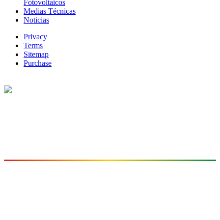
Fotovoltaicos
Medias Técnicas
Noticias
Privacy
Terms
Sitemap
Purchase
I.E. INEM José Félix de Restrepo
"arte, ciencia y virtud"
Fundada en 1970
CONTACTO
Sede Principal:
Avenida Las Vegas
Cra. 48 No. 1-125
Medellín, Antioquia – Colombia
Teléfono: