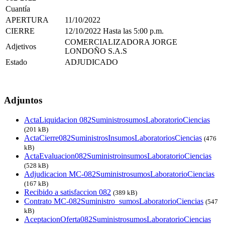
Cuantía
APERTURA
11/10/2022
CIERRE
12/10/2022 Hasta las 5:00 p.m.
COMERCIALIZADORA JORGE
Adjetivos
LONDOÑO S.A.S
Estado
ADJUDICADO
Adjuntos
ActaLiquidacion 082SuministrosumosLaboratorioCiencias
(201 kB)
ActaCierre082SuministrosInsumosLaboratoriosCiencias
(476
kB)
ActaEvaluacion082SuministroinsumosLaboratorioCiencias
(528 kB)
Adjudicacion MC-082Suministro‌sumosLaboratorioCiencias
(167 kB)
Recibido a satisfaccion 082
(389 kB)
Contrato MC-082Suministro_sumosLaboratorioCiencias
(547
kB)
AceptacionOferta082Suministro‌sumosLaboratorioCiencias