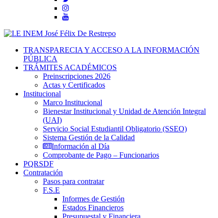
TRANSPARECIA Y ACCESO A LA INFORMACIÓN
PÚBLICA
TRÁMITES ACADÉMICOS
Preinscripciones 2026
Actas y Certificados
Institucional
Marco Institucional
Bienestar Institucional y Unidad de Atención Integral
(UAI)
Servicio Social Estudiantil Obligatorio (SSEO)
Sistema Gestión de la Calidad
Información al Día
Comprobante de Pago – Funcionarios
PQRSDF
Contratación
Pasos para contratar
F.S.E
Informes de Gestión
Estados Financieros
Presupuestal y Financiera