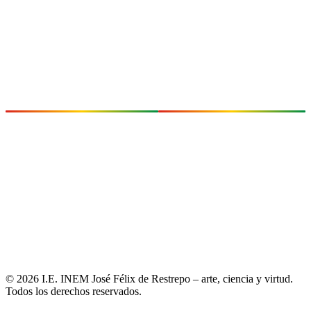
(+57) 300 454 3230
(+57) 300 454 1387
Email:
inemrectoria@inemjose.edu.co
INSTITUCIONAL
SÍGUENOS
Proyecto Educativo
Facebook
Institucional (PEI)
X (Twitter)
Manual de Convivencia
Instagram
Plan Operativo Anual (POA)
YouTube
Formatos institucionales
TikTok
Atención al Ciudadano (PQRS)
© 2026 I.E. INEM José Félix de Restrepo – arte, ciencia y virtud.
Todos los derechos reservados.