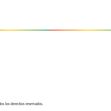
INSTITUCIONAL
venida Las Vegas
Proyecto Educativo Institucional (PE
Manual de Convivencia
ia – Colombia
Plan Operativo Anual (POA)
Formatos institucionales
30
Atención al Ciudadano (PQRS)
87
emjose.edu.co
dos los derechos reservados.