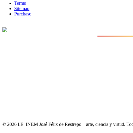
Terms
Sitemap
Purchase
CONTACTO
Sede Principal:
A
I.E. INEM José Félix de Restrepo
Cra. 48 No. 1-125
"arte, ciencia y virtud"
Medellín, Antioqu
Fundada en 1970
Teléfono:
(+57) 300 454 32
(+57) 300 454 13
Email:
inemrectoria@in
© 2026 I.E. INEM José Félix de Restrepo – arte, ciencia y virtud. To