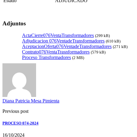
Estado
ADJUDICADO
Adjuntos
ActaCierre076VentaTransformadores
(299 kB)
Adjudicacion 076VentadeTransformadores
(610 kB)
AceptacionOferta076VentadeTransformadores
(271 kB)
Contrato076VentaTrasnformadores
(579 kB)
Proceso Transformadores
(2 MB)
Diana Patricia Mesa Pimienta
Previous post
PROCESO 074-2024
16/10/2024