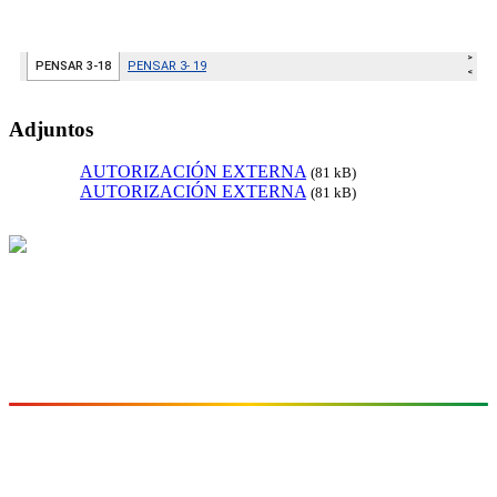
Adjuntos
AUTORIZACIÓN EXTERNA
(81 kB)
AUTORIZACIÓN EXTERNA
(81 kB)
I.E. INEM José Félix de Restrepo
"arte, ciencia y virtud"
Fundada en 1970
CONTACTO
Sede Principal:
Avenida Las Vegas
Cra. 48 No. 1-125