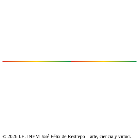
Medellín, Antioquia – Colombia
Teléfono:
(+57) 300 454 3230
(+57) 300 454 1387
Email:
inemrectoria@inemjose.edu.co
INSTITUCIONAL
SÍGUENOS
Proyecto Educativo
Facebook
Institucional (PEI)
X (Twitter)
Manual de Convivencia
Instagram
Plan Operativo Anual (POA)
YouTube
Formatos institucionales
TikTok
Atención al Ciudadano (PQRS)
© 2026 I.E. INEM José Félix de Restrepo – arte, ciencia y virtud.