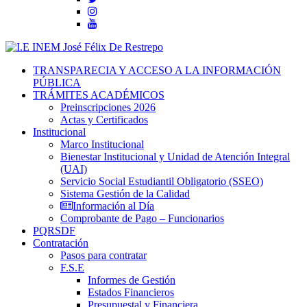
TRANSPARECIA Y ACCESO A LA INFORMACIÓN
PÚBLICA
TRÁMITES ACADÉMICOS
Preinscripciones 2026
Actas y Certificados
Institucional
Marco Institucional
Bienestar Institucional y Unidad de Atención Integral
(UAI)
Servicio Social Estudiantil Obligatorio (SSEO)
Sistema Gestión de la Calidad
Información al Día
Comprobante de Pago – Funcionarios
PQRSDF
Contratación
Pasos para contratar
F.S.E
Informes de Gestión
Estados Financieros
Presupuestal y Financiera