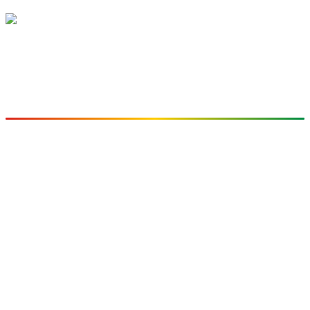
I.E. INEM José Félix de Restrepo
"arte, ciencia y virtud"
Fundada en 1970
CONTACTO
Sede Principal:
Avenida Las Vegas
Cra. 48 No. 1-125
Medellín, Antioquia – Colombia
Teléfono:
(+57) 300 454 3230
(+57) 300 454 1387
Email:
inemrectoria@inemjose.edu.co
INSTITUCIONAL
SÍGUENOS